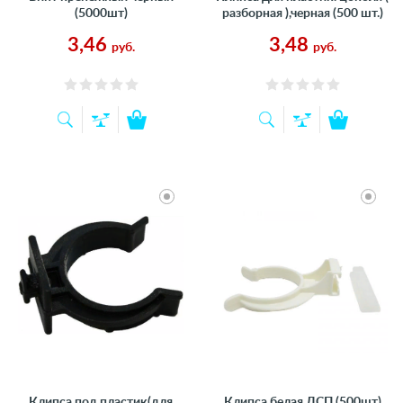
(5000шт)
разборная ),черная (500 шт.)
3,46
3,48
руб.
руб.
Клипса под пластик(для
Клипса белая ДСП (500шт)