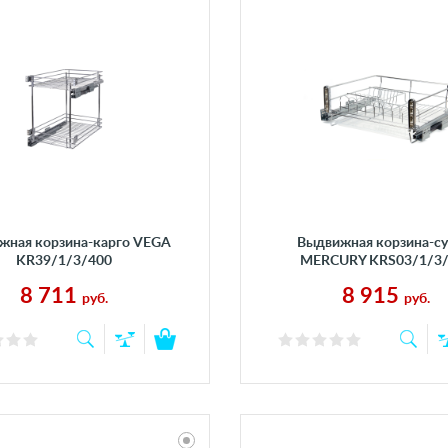
жная корзина-карго VEGA
Выдвижная корзина-с
KR39/1/3/400
MERCURY KRS03/1/3
8 711
8 915
руб.
руб.