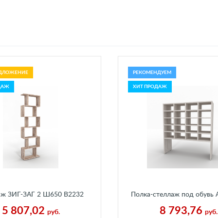
ДЛОЖЕНИЕ
РЕКОМЕНДУЕМ
ДАЖ
ХИТ ПРОДАЖ
аж ЗИГ-ЗАГ 2 Ш650 В2232
Полка-стеллаж под обув
 мм Бетон Пайн Экзотик
Ш920 В990 Г300 мм Па
5 807,02
8 793,76
руб.
руб.