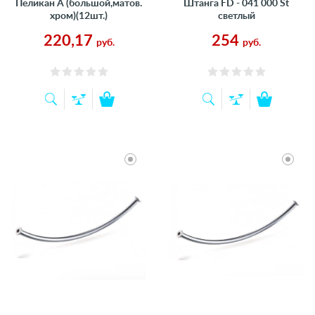
Пеликан А (большой,матов.
Штанга FD - 041 000 St
хром)(12шт.)
светлый
220,17
254
руб.
руб.