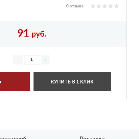
0 отзыва
91
руб.
Ь
КУПИТЬ В 1 КЛИК
купателей
Доставка