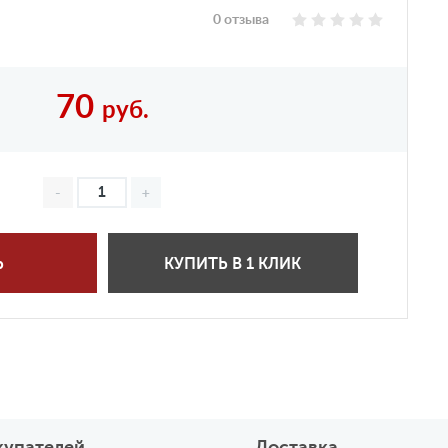
0 отзыва
70
руб.
Ь
КУПИТЬ В 1 КЛИК
купателей
Доставка