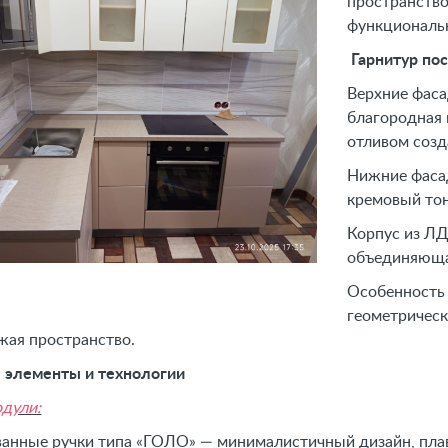
пространство
функциональ
Гарнитур по
Верхние фас
благородная 
отливом созд
Нижние фаса
кремовый тон
Корпус из ЛД
объединяюща
Особенность 
геометрическ
жая пространство.
элементы и технологии
одули:
анные ручки типа «ГОЛО» — минималистичный дизайн, плав