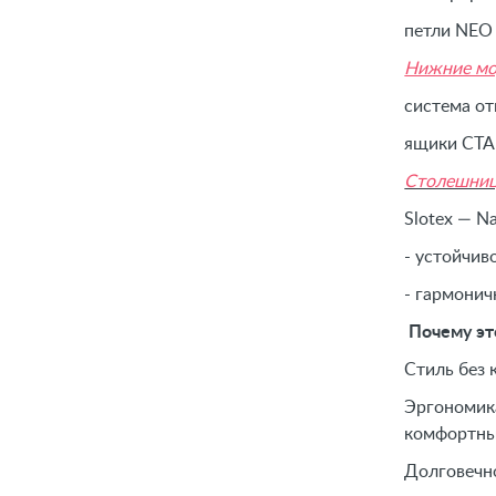
петли NEO 
Нижние мо
система от
ящики СТАР
Столешниц
Slotex — N
- устойчив
- гармонич
Почему эт
Стиль без 
Эргономика
комфортны
Долговечн