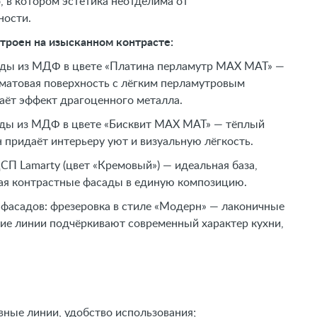
, в котором эстетика неотделима от
ности.
строен на изысканном контрасте:
ады из МДФ в цвете «Платина перламутр МАХ МАТ» —
матовая поверхность с лёгким перламутровым
аёт эффект драгоценного металла.
ды из МДФ в цвете «Бисквит МАХ МАТ» — тёплый
 придаёт интерьеру уют и визуальную лёгкость.
СП Lamarty (цвет «Кремовый») — идеальная база,
я контрастные фасады в единую композицию.
фасадов: фрезеровка в стиле «Модерн» — лаконичные
ие линии подчёркивают современный характер кухни,
ные линии, удобство использования;