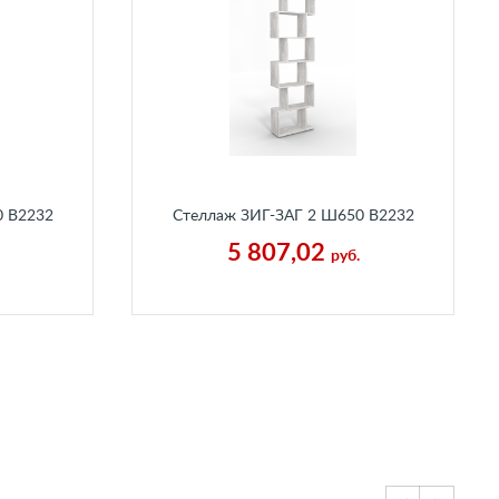
0 В2232
Стеллаж ЗИГ-ЗАГ 2 Ш650 В2232
аный
Г250 мм Бетон Пайн Белый
5 807,02
руб.