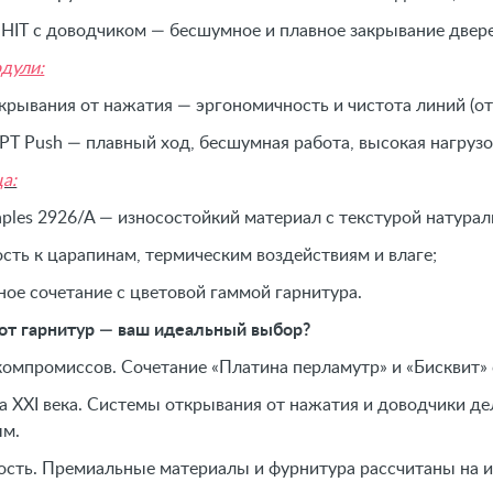
HIT с доводчиком — бесшумное и плавное закрывание двере
дули:
крывания от нажатия — эргономичность и чистота линий (отс
Т Push — плавный ход, бесшумная работа, высокая нагрузо
а:
aples 2926/A — износостойкий материал с текстурой натурал
ость к царапинам, термическим воздействиям и влаге;
ное сочетание с цветовой гаммой гарнитура.
от гарнитур — ваш идеальный выбор?
компромиссов. Сочетание «Платина перламутр» и «Бисквит»
 XXI века. Системы открывания от нажатия и доводчики д
м.
ость. Премиальные материалы и фурнитура рассчитаны на 