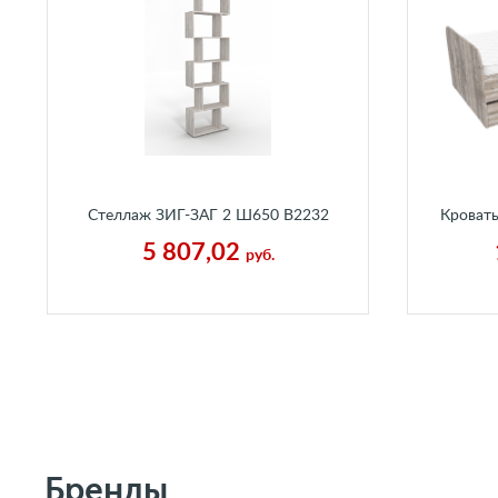
Стеллаж ЗИГ-ЗАГ 2 Ш650 В2232
Кроват
Г250 мм Пальмира
В600 Г
5 807,02
руб.
Бренды