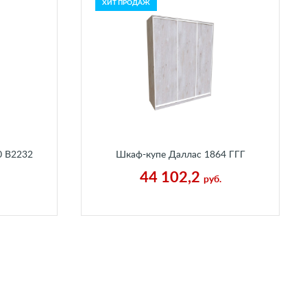
ХИТ ПРОДАЖ
0 В2232
Шкаф-купе Даллас 1864 ГГГ
аный
Пальмира
44 102,2
руб.