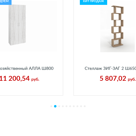
ДУЕМ
ХИТ ПРОДАЖ
озяйственный АЛЛА Ш800
Стеллаж ЗИГ-ЗАГ 2 Ш65
Г370 мм Бетон Пайн Белый
Г250 мм Каньон Песч
11 200,54
5 807,02
руб.
руб.