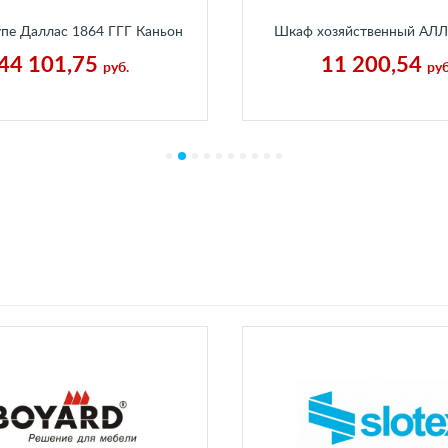
пе Даллас 1864 ГГГ Каньон
Шкаф хозяйственный АЛ
Ледяной
В1932 Г370 мм Бетон Пай
44 101,75
11 200,54
руб.
руб