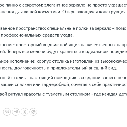
ое панно с секретом: элегантное зеркало не просто украшае
анения для вашей косметики. Открывающаяся конструкция 
ванное пространство: специальные полки за зеркалом помо
 профессиональных средств ухода.
ранение: просторный выдвижной ящик на качественных на
й. Теперь все мелочи будут храниться в идеальном порядке
ное исполнение: корпус столика изготовлен из высококаче
чность, долговечность и привлекательный внешний вид.
тный столик - настоящий помощник в создании вашего неп
вашей спальни или гардеробной, сочетая в себе практичност
вой ритуал красоты с туалетным столиком - где каждая де