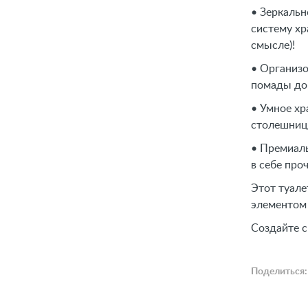
• Зеркальн
систему хр
смысле)!
• Организо
помады до
• Умное х
столешнице
• Премиаль
в себе про
Этот туале
элементом 
Создайте с
Поделиться: