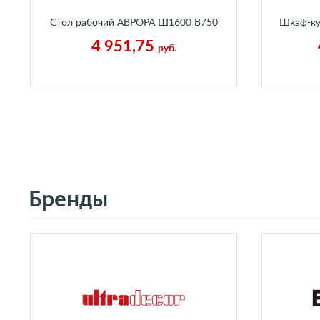
Стол рабочий АВРОРА Ш1600 В750
Шкаф-ку
Г650 мм Каньон Ледяной
4 951,75
руб.
Бренды