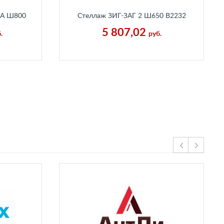
ЛА Ш800
Стеллаж ЗИГ-ЗАГ 2 Ш650 В2232
н Белый
Г250 мм Пальмира
5 807,02
.
руб.