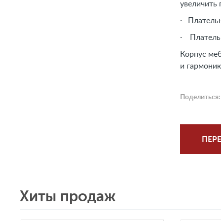
увеличить 
· Плательн
· Платель
Корпус меб
и гармонию
Поделиться:
ПЕРЕ
Хиты продаж