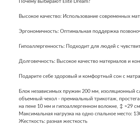
Почему выбирают Elite Dream?
Высокое качество: Использование современных мат
Эргономичность: Оптимальная поддержка позвоноч
Гипоаллергенность: Подходит для людей с чувстви
Долговечность: Высокое качество материалов и ко
Подарите себе здоровый и комфортный сон с матрас
Блок независимых пружин 200 мм, изоляционный сло
объемный чехол - премиальный трикотаж, простеган
на пене 10 мм и гипоаллергенном волокне, ↕ ≈29 см
Maксимальная нагрузка на одно спальное место: 13
Жесткость: разная жесткость