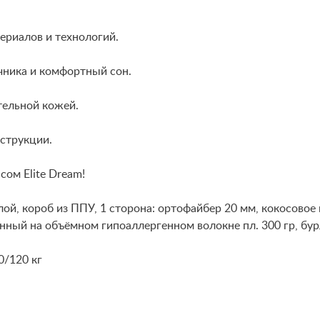
ериалов и технологий.
ника и комфортный сон.
тельной кожей.
нструкции.
ом Elite Dream!
й, короб из ППУ, 1 сторона: ортофайбер 20 мм, кокосовое 
ный на объёмном гипоаллергенном волокне пл. 300 гр, бур
0/120 кг