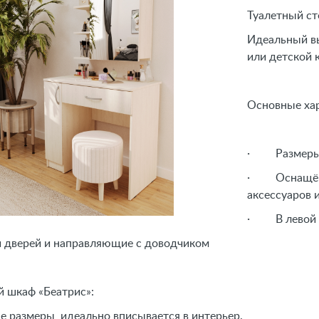
Туалетный ст
Идеальный вы
или детской
Основные ха
· Размеры:
· Оснащён в
аксессуаров 
· В левой ча
верей и направляющие с доводчиком
й шкаф «Беатрис»:
е размеры, идеально вписывается в интерьер.