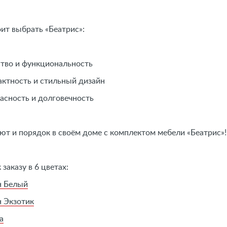
оит выбрать «Беатрис»:
о и функциональность
ность и стильный дизайн
ность и долговечность
ют и порядок в своём доме с комплектом мебели «Беатрис»!
 заказу в 6 цветах:
н Белый
н Экзотик
а