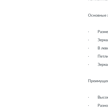
Основные 
· Размер
· Зеркаль
· В левой
· Петли 
· Зеркало
Преимуще
· Высоко
· Разнооб