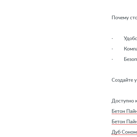
Почему ст
· Удобств
· Компакт
· Безопас
Создайте у
Доступно к
Бетон Пай
Бетон Пай
Дуб Соном