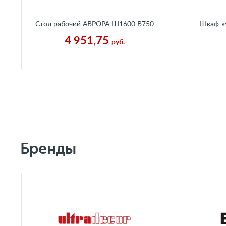
Стол рабочий АВРОРА Ш1600 В750
Шкаф-ку
Г650 мм Каньон Ледяной
4 951,75
руб.
Бренды