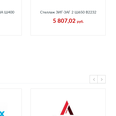
НА Ш400
Стеллаж ЗИГ-ЗАГ 2 Ш650 В2232
счаный
Г250 мм Бетон Пайн Экзотик
5 807,02
руб.