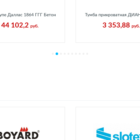
пе Даллас 1864 ГГГ Бетон
Тумба прикроватная ДИА
Пайн Белый
В430 Г400 мм Каньон Пе
44 102,2
3 353,88
руб.
руб.