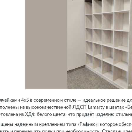
ячейками 4x5 в современном стиле — идеальное решение для
олнены из высококачественной ЛДСП Lamarty в цветах «Бет
отовлена из ХДФ белого цвета, что придаёт изделию стильн
щены надёжным креплением типа «Рафикс», которое обеспе
ать и перемещать полки при необходимости. Стеллаж идеа