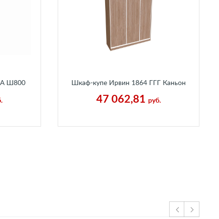
ЛА Ш800
Шкаф-купе Ирвин 1864 ГГГ Каньон
н Белый
Песчаный
47 062,81
.
руб.