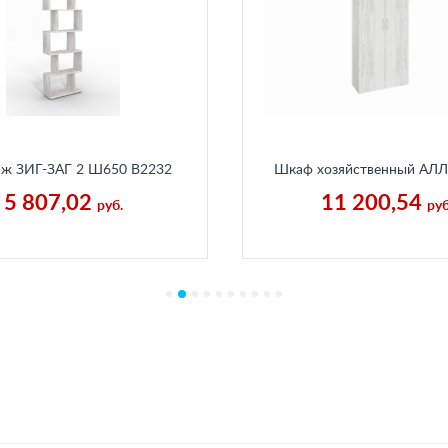
аж ЗИГ-ЗАГ 2 Ш650 В2232
Шкаф хозяйственный АЛ
0 мм Бетон Пайн Белый
В1932 Г370 мм Бетон Пай
5 807,02
11 200,54
руб.
руб