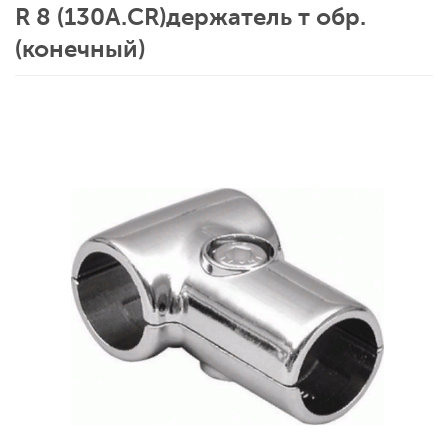
R 8 (130A.CR)держатель т обр.
(конечный)