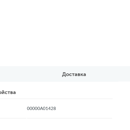
Доставка
ойства
00000А01428