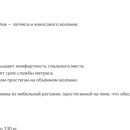
ов — латекса и кокосового волокна;
овышает комфортность спального места.
ет срок службы матраса.
ком простеган на объёмном волокне.
лнена из мебельной рогожки, простеганной на пене, что об
 130 кг.