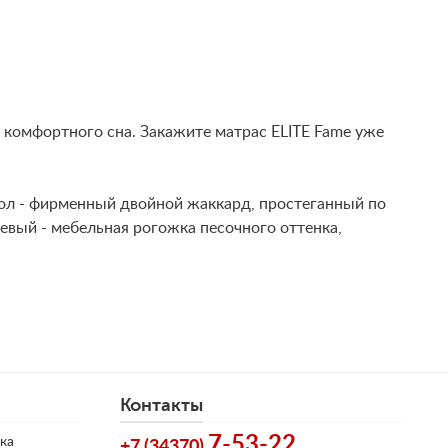
 комфортного сна. Закажите матрас ELITE Fame уже
хол - фирменный двойной жаккард, простеганный по
невый - мебельная рогожка песочного оттенка,
Контакты
7-53-22
ка
+7 (34370)