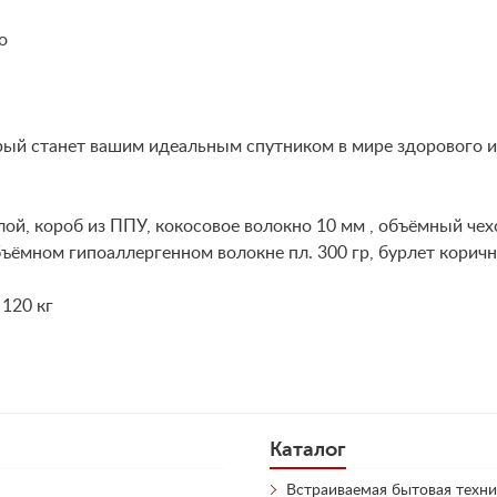
о
рый станет вашим идеальным спутником в мире здорового и
ой, короб из ППУ, кокосовое волокно 10 мм , объёмный че
бъёмном гипоаллергенном волокне пл. 300 гр, бурлет корич
 120 кг
Каталог
Встраиваемая бытовая техни