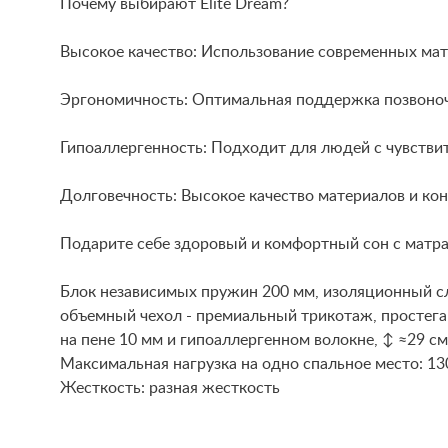
Почему выбирают Elite Dream?
Высокое качество: Использование современных мат
Эргономичность: Оптимальная поддержка позвоноч
Гипоаллергенность: Подходит для людей с чувстви
Долговечность: Высокое качество материалов и ко
Подарите себе здоровый и комфортный сон с матрас
Блок независимых пружин 200 мм, изоляционный сло
объемный чехол - премиальный трикотаж, простеган
на пене 10 мм и гипоаллергенном волокне, ↕ ≈29 см
Maксимальная нагрузка на одно спальное место: 13
Жесткость: разная жесткость