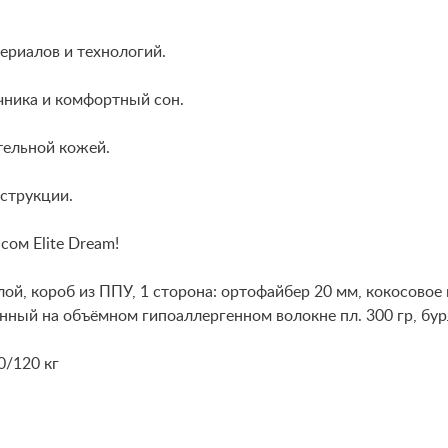
ериалов и технологий.
ника и комфортный сон.
тельной кожей.
нструкции.
ом Elite Dream!
й, короб из ППУ, 1 сторона: ортофайбер 20 мм, кокосовое 
ный на объёмном гипоаллергенном волокне пл. 300 гр, бур
0/120 кг